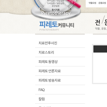
치료전후사진
치료스토리
피레토 동영상
피레토 언론자료
피레토 방송자료
FAQ
칼럼