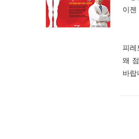
이젠 
피레
왜 
바랍