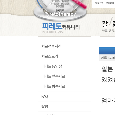
치료전후사진
치료스토리
이름 : 피
피레토 동영상
일본
피레토 언론자료
있었
피레토 방송자료
FAQ
엄마
칼럼