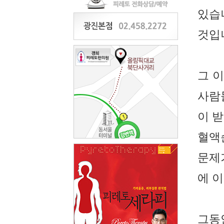
있습
것입
그 
사람
이 
혈액
문제
에 
그동안