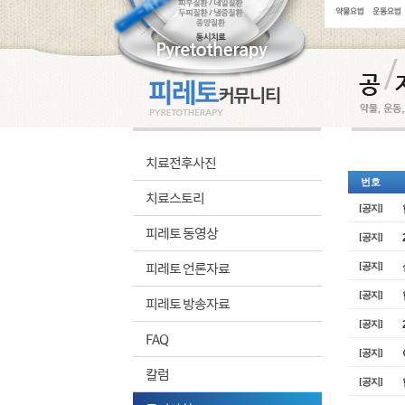
치료전후사진
번호
치료스토리
[공지]
피레토 동영상
[공지]
피레토 언론자료
[공지]
[공지]
피레토 방송자료
[공지]
FAQ
[공지]
칼럼
[공지]