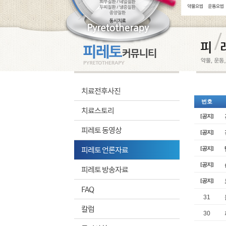
치료전후사진
번호
치료스토리
[공지]
피레토 동영상
[공지]
피레토 언론자료
[공지]
[공지]
피레토 방송자료
[공지]
FAQ
31
칼럼
30