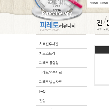
치료전후사진
치료스토리
피레토 동영상
피레토 언론자료
피레토 방송자료
FAQ
칼럼