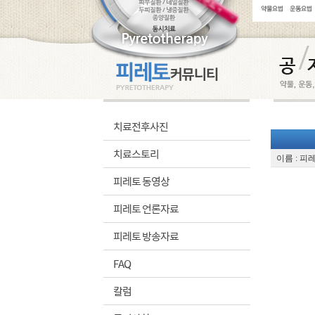
치료전후사진
치료스토리
이름 : 피
피레토 동영상
피레토 언론자료
피레토 방송자료
FAQ
칼럼