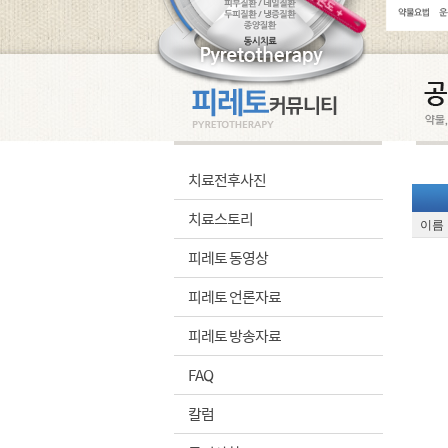
치료전후사진
치료스토리
이름 
피레토 동영상
피레토 언론자료
피레토 방송자료
FAQ
칼럼